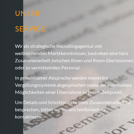
UNSER
SERVICE
Wir als strategische Recruitingagentur, mit
weitreichenden Marktkenntnissen, bestreben eine faire
Zusammenarbeit zwischen Ihnen und Ihrem überlassenen
oder zu vermittelnden Personal.
In gemeinsamer Absprache werden monetäre
Vergütungssysteme abgesprochen sowie der eventuellen
Möglichkeiten einer Übernahme zu jedem Zeitpunkt.
Um Details und Schnittpunkte einer Zusammenarbeit zu
besprechen, bitten wir Sie uns telefonisch zu
kontaktieren.