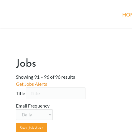
HO
Jobs
Showing
91
–
96
of 96 results
Get Jobs Alerts
Title
Email Frequency
Save Job Alert