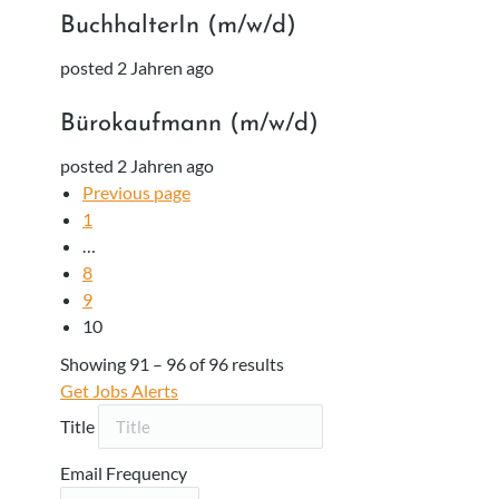
BuchhalterIn (m/w/d)
posted 2 Jahren ago
Bürokaufmann (m/w/d)
posted 2 Jahren ago
Previous page
1
…
8
9
10
Showing
91
–
96
of 96 results
Get Jobs Alerts
Title
Email Frequency