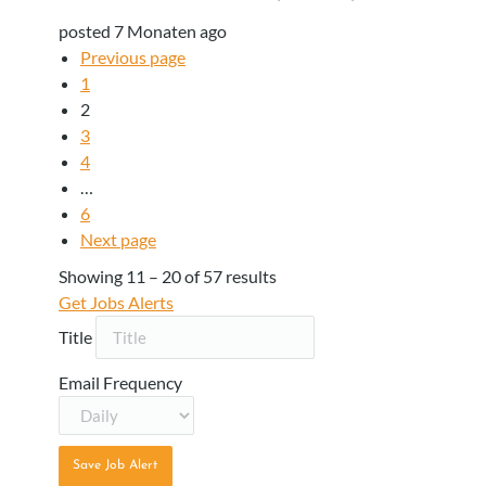
posted 7 Monaten ago
Previous page
1
2
3
4
…
6
Next page
Showing
11
–
20
of 57 results
Get Jobs Alerts
Title
Email Frequency
Save Job Alert