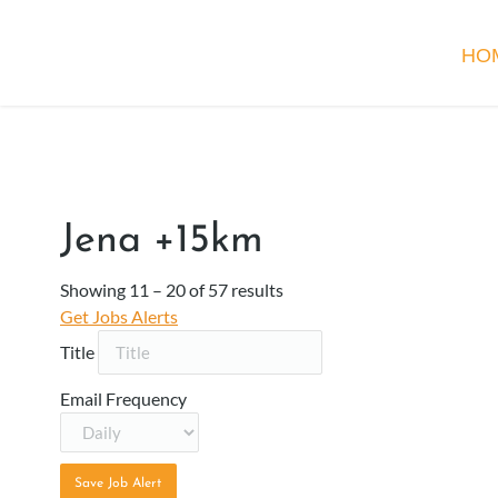
HO
Jena +15km
Showing
11
–
20
of 57 results
Get Jobs Alerts
Title
Email Frequency
Save Job Alert