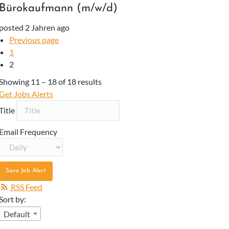
Bürokaufmann (m/w/d)
posted 2 Jahren ago
Previous page
1
2
Showing
11
–
18
of 18 results
Get Jobs Alerts
Title
Email Frequency
Save Job Alert
RSS Feed
Sort by:
Default