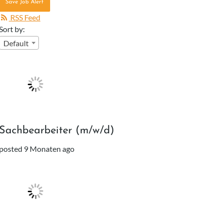
Save Job Alert
RSS Feed
Sort by:
Default
Sachbearbeiter (m/w/d)
posted 9 Monaten ago