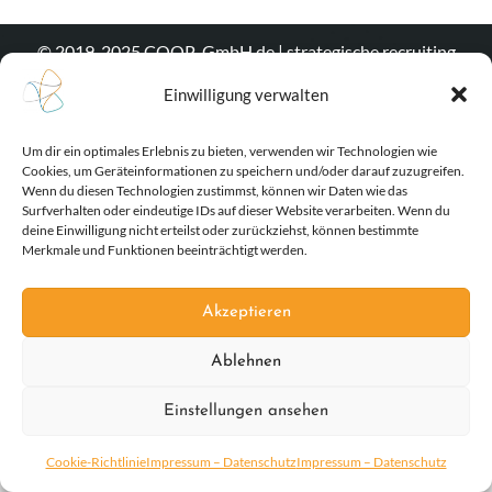
© 2019-2025 COOP-GmbH.de | strategische recruiting
agentur
Einwilligung verwalten
Impressum | Datenschutz
|
Kontakt
Um dir ein optimales Erlebnis zu bieten, verwenden wir Technologien wie
Cookies, um Geräteinformationen zu speichern und/oder darauf zuzugreifen.
Wenn du diesen Technologien zustimmst, können wir Daten wie das
Surfverhalten oder eindeutige IDs auf dieser Website verarbeiten. Wenn du
deine Einwilligung nicht erteilst oder zurückziehst, können bestimmte
Merkmale und Funktionen beeinträchtigt werden.
Akzeptieren
Ablehnen
Einstellungen ansehen
Cookie-Richtlinie
Impressum – Datenschutz
Impressum – Datenschutz