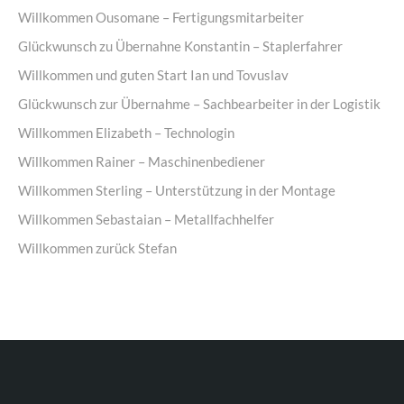
Willkommen Ousomane – Fertigungsmitarbeiter
Glückwunsch zu Übernahne Konstantin – Staplerfahrer
Willkommen und guten Start Ian und Tovuslav
Glückwunsch zur Übernahme – Sachbearbeiter in der Logistik
Willkommen Elizabeth – Technologin
Willkommen Rainer – Maschinenbediener
Willkommen Sterling – Unterstützung in der Montage
Willkommen Sebastaian – Metallfachhelfer
Willkommen zurück Stefan